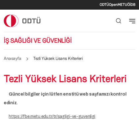
İkincil me
Ana içeriğe atla
ODTÜ
OpenMETU
ÖİDB
İŞ SAĞLIĞI VE GÜVENLİĞİ
Anasayfa
Tezli Yüksek Lisans Kriterleri
Tezli Yüksek Lisans Kriterleri
Güncel bilgiler için lütfen enstitü web sayfamızı kontrol
ediniz.
https://fbe.metu.edu.tr/tr/sagligi-ve-guvenligi