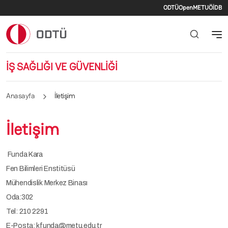
İkincil me
Ana içeriğe atla
ODTÜ
OpenMETU
ÖİDB
İŞ SAĞLIĞI VE GÜVENLİĞİ
Anasayfa
İletişim
İletişim
Funda Kara
Fen Bilimleri Enstitüsü
Mühendislik Merkez Binası
Oda:302
Tel: 210 2291
E-Posta:
kfunda@metu.edu.tr